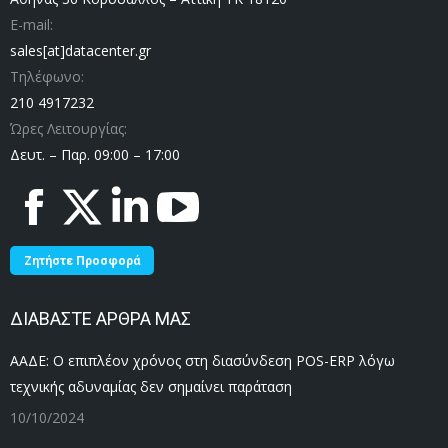
E-mail:
sales[at]datacenter.gr
Τηλέφωνο:
210 4917232
Ώρες Λειτουργίας:
Δευτ. – Παρ. 09:00 – 17:00
Facebook
X
Linkedin
YouTube
page
page
page
page
opens
opens
opens
opens
Ζητήστε Προσφορά
in
in
in
in
new
new
new
new
ΔΙΑΒΑΣΤΕ ΑΡΘΡΑ ΜΑΣ
window
window
window
window
ΑΑΔΕ: Ο επιπλέον χρόνος στη διασύνδεση POS-ERP λόγω
τεχνικής αδυναμίας δεν σημαίνει παράταση
10/10/2024