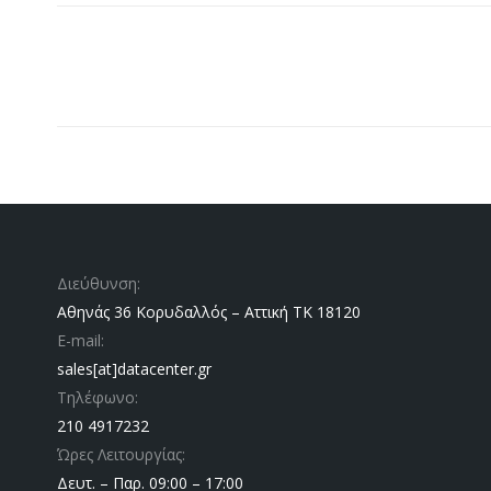
Project
navigation
Διεύθυνση:
Αθηνάς 36 Κορυδαλλός – Αττική ΤΚ 18120
E-mail:
sales[at]datacenter.gr
Τηλέφωνο:
210 4917232
Ώρες Λειτουργίας:
Δευτ. – Παρ. 09:00 – 17:00