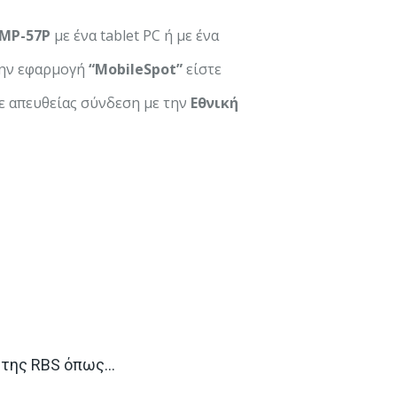
MP-57
P
με ένα tablet PC ή με ένα
την εφαρμογή
“
Mobile
Spot”
είστε
ε απευθείας σύνδεση με την
Εθνική
ς της RBS όπως…