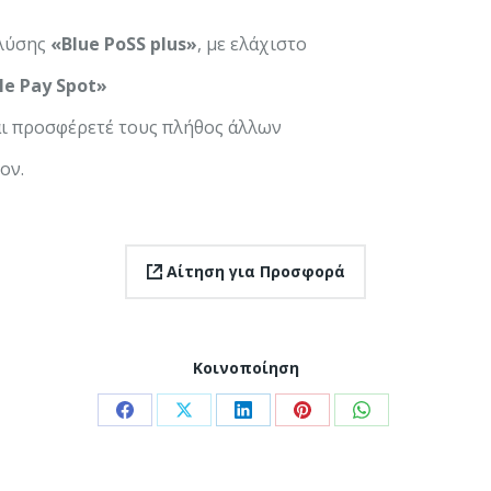
 λύσης
«Blue PoSS plus»
, με ελάχιστο
le Pay Spot»
αι προσφέρετέ τους πλήθος άλλων
ον.
Αίτηση για Προσφορά
Κοινοποίηση
Share
Share
Share
Share
Share
on
on
on
on
on
Facebook
X
LinkedIn
Pinterest
WhatsApp