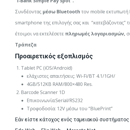
“i-Bank Simple Pay Spot”.
Συνδέοντας
μέσω
Bluetooth
τον mobile εκτυπωτή
smartphone της επιλογής σας και “κατεβάζοντας” 
έτοιμοι να εκτελέσετε
πληρωμές
λογαριασμών,
σ
Τράπεζα
Προαιρετικός εξοπλισμός
Tablet PC (iOS/Android)
ελάχιστες απαιτήσεις: Wi-Fi/BT 4.1/1GH/
4GB/512KB RAM/800×480 Res.
Barcode Scanner 1D
Επικοινωνία:Serial/RS232
Τροφοδοσία: 12V μέσω του “BluePrint”
Εάν είστε κάτοχος ενός ταμειακού συστήματο