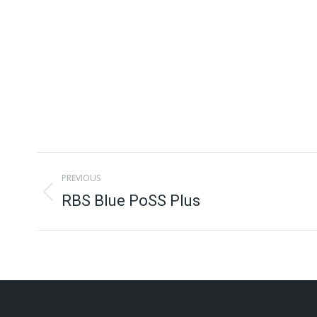
Project
PREVIOUS
navigation
RBS Blue PoSS Plus
Previous
project: