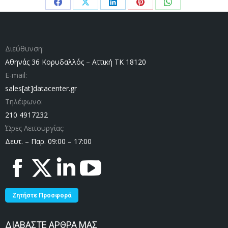
Share
Share
Share
Share
Share
on
on
on
on
on
Facebook
X
LinkedIn
Pinterest
WhatsApp
Διεύθυνση:
Αθηνάς 36 Κορυδαλλός – Αττική ΤΚ 18120
E-mail:
sales[at]datacenter.gr
Τηλέφωνο:
210 4917232
Ώρες Λειτουργίας:
Δευτ. – Παρ. 09:00 – 17:00
Facebook
X
Linkedin
YouTube
page
page
page
page
opens
opens
opens
opens
Ζητήστε Προσφορά
in
in
in
in
new
new
new
new
ΔΙΑΒΑΣΤΕ ΑΡΘΡΑ ΜΑΣ
window
window
window
window